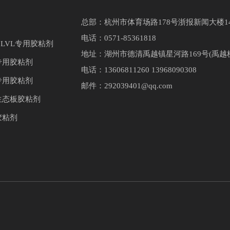
总部：杭州市体育场路178号浙报新闻大楼1
电话：0571-85361818
LVL专用胶粘剂
地址：湖州市德清禹越镇星河路169号(禹越
专用胶粘剂
电话：13606811260 13968090308
专用胶粘剂
邮件：292039401@qq.com
生态板胶粘剂
胶粘剂